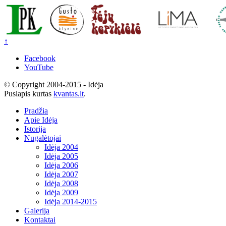
↑
Facebook
YouTube
© Copyright 2004-2015 - Idėja
Puslapis kurtas
kvantas.lt
.
Pradžia
Apie Idėja
Istorija
Nugalėtojai
Idėja 2004
Idėja 2005
Idėja 2006
Idėja 2007
Idėja 2008
Idėja 2009
Idėja 2014-2015
Galerija
Kontaktai