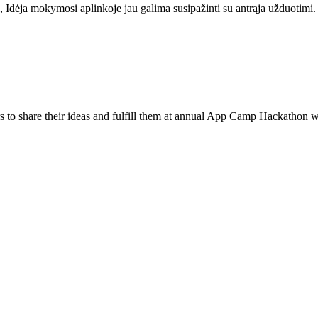
i, Idėja mokymosi aplinkoje jau galima susipažinti su antrąja užduotimi.
to share their ideas and fulfill them at annual App Camp Hackathon wh