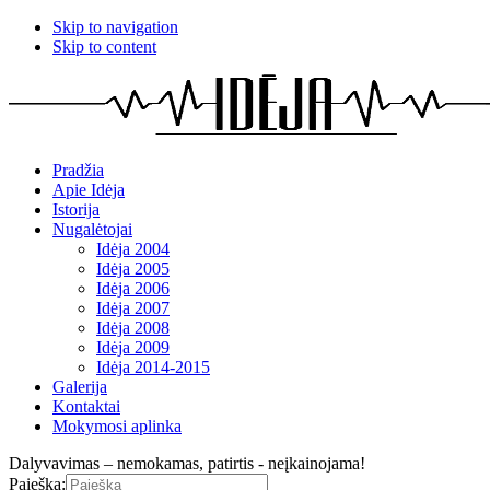
Skip to navigation
Skip to content
Pradžia
Apie Idėja
Istorija
Nugalėtojai
Idėja 2004
Idėja 2005
Idėja 2006
Idėja 2007
Idėja 2008
Idėja 2009
Idėja 2014-2015
Galerija
Kontaktai
Mokymosi aplinka
Dalyvavimas – nemokamas, patirtis - neįkainojama!
Paieška: