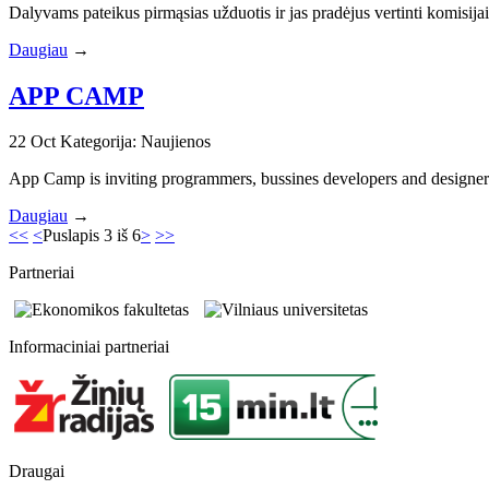
Dalyvams pateikus pirmąsias užduotis ir jas pradėjus vertinti komisija
Daugiau
→
APP CAMP
22
Oct
Kategorija: Naujienos
App Camp is inviting programmers, bussines developers and designers 
Daugiau
→
<<
<
Puslapis 3 iš 6
>
>>
Partneriai
Informaciniai partneriai
Draugai