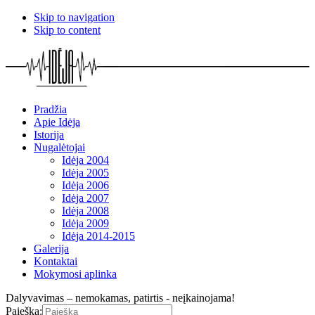
Skip to navigation
Skip to content
Pradžia
Apie Idėja
Istorija
Nugalėtojai
Idėja 2004
Idėja 2005
Idėja 2006
Idėja 2007
Idėja 2008
Idėja 2009
Idėja 2014-2015
Galerija
Kontaktai
Mokymosi aplinka
Dalyvavimas – nemokamas, patirtis - neįkainojama!
Paieška: