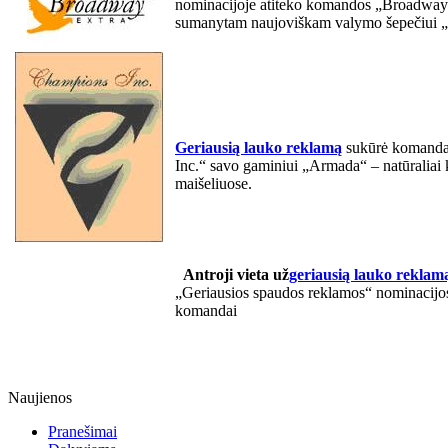
nominacijoje atiteko komandos „Broadway
sumanytam naujoviškam valymo šepečiui „
Geriausią lauko reklamą
sukūrė komand
Inc.“ savo gaminiui „Armada“ – natūraliai 
maišeliuose.
Antroji vieta už
geriausią lauko reklam
„Geriausios spaudos reklamos“ nominacijos
komandai
Naujienos
Pranešimai