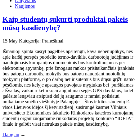
Dalyviams
Naujienos
Kaip studentų sukurti produktai pakeis
mūsų kasdienybę?
15
May
Kategorija: Pranešimai
Išmanioji spinta kasryt pagelbės apsirengti, kava nebenuplikys, nes
apie karštį perspės puodelio termo-daviklis, darbuotojų judėjimas ir
naudojimasis kompanijos duomenimis bus kontroliuojamas per
elektroninę apyrankę, prie žmogaus rankos prisitaikančiais įrankiais
bus patogu darbuotis, mokytis bus patogu naudojant nuotolinių
mokymų platformą, o po darbų net ir sutemus bus drąsu grįžti namo
pėsčiomis, nes kelyje apsaugos pavojaus mygtukas bei purškiamas
atšvaitas, vaikai ir keturkojai augintiniai segės GPS daviklius, todėl
galėsite lengviau atsipūsti dėl jų saugumo ir ramiai poilsiauti
unikaliame smėlio viešbutyje Palangoje... Šios ir kitos studentų iš
visos Lietuvos idėjos šį ketvirtadienį susirungė kasmet Vilniaus
universiteto Ekonomikos fakulteto Rinkodaros katedros kuruojamų
studentų organizuojamame rinkodaros projektų konkurso “IDĖJA”
finale ir galbūt visai netrukus pakeis mūsų kasdienybę.
Daugiau
→