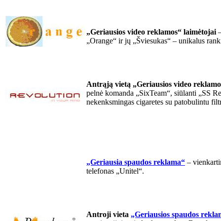
„Geriausios video reklamos“ laimėtojai
–
„Orange“ ir jų „Šviesukas“ – unikalus ranki
Antrąją vietą „Geriausios video reklamo
pelnė komanda „SixTeam“, siūlanti „SS Re
nekenksmingas cigaretes su patobulintu filt
„Geriausia spaudos reklama“
– vienkarti
telefonas „Unitel“.
Antroji vieta
„Geriausios spaudos rekla