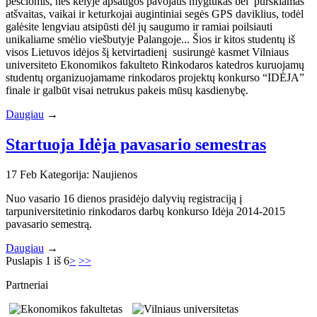
pėsčiomis, nes kelyje apsaugos pavojaus mygtukas bei purškiamas
atšvaitas, vaikai ir keturkojai augintiniai segės GPS daviklius, todėl
galėsite lengviau atsipūsti dėl jų saugumo ir ramiai poilsiauti
unikaliame smėlio viešbutyje Palangoje... Šios ir kitos studentų iš
visos Lietuvos idėjos šį ketvirtadienį susirungė kasmet Vilniaus
universiteto Ekonomikos fakulteto Rinkodaros katedros kuruojamų
studentų organizuojamame rinkodaros projektų konkurso “IDĖJA”
finale ir galbūt visai netrukus pakeis mūsų kasdienybę.
Daugiau
→
Startuoja Idėja pavasario semestras
17
Feb
Kategorija: Naujienos
Nuo vasario 16 dienos prasidėjo dalyvių registraciją į
tarpuniversitetinio rinkodaros darbų konkurso Idėja 2014-2015
pavasario semestrą.
Daugiau
→
Puslapis 1 iš 6
>
>>
Partneriai