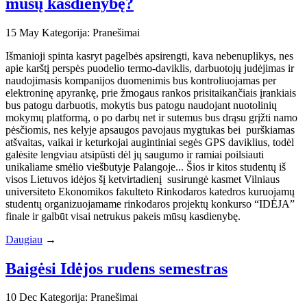
mūsų kasdienybę?
15
May
Kategorija: Pranešimai
Išmanioji spinta kasryt pagelbės apsirengti, kava nebenuplikys, nes
apie karštį perspės puodelio termo-daviklis, darbuotojų judėjimas ir
naudojimasis kompanijos duomenimis bus kontroliuojamas per
elektroninę apyrankę, prie žmogaus rankos prisitaikančiais įrankiais
bus patogu darbuotis, mokytis bus patogu naudojant nuotolinių
mokymų platformą, o po darbų net ir sutemus bus drąsu grįžti namo
pėsčiomis, nes kelyje apsaugos pavojaus mygtukas bei purškiamas
atšvaitas, vaikai ir keturkojai augintiniai segės GPS daviklius, todėl
galėsite lengviau atsipūsti dėl jų saugumo ir ramiai poilsiauti
unikaliame smėlio viešbutyje Palangoje... Šios ir kitos studentų iš
visos Lietuvos idėjos šį ketvirtadienį susirungė kasmet Vilniaus
universiteto Ekonomikos fakulteto Rinkodaros katedros kuruojamų
studentų organizuojamame rinkodaros projektų konkurso “IDĖJA”
finale ir galbūt visai netrukus pakeis mūsų kasdienybę.
Daugiau
→
Baigėsi Idėjos rudens semestras
10
Dec
Kategorija: Pranešimai