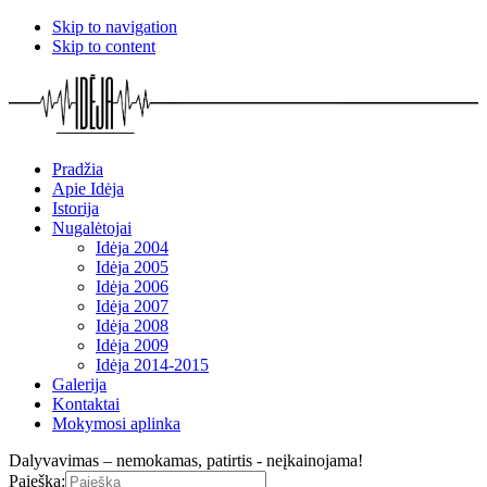
Skip to navigation
Skip to content
Pradžia
Apie Idėja
Istorija
Nugalėtojai
Idėja 2004
Idėja 2005
Idėja 2006
Idėja 2007
Idėja 2008
Idėja 2009
Idėja 2014-2015
Galerija
Kontaktai
Mokymosi aplinka
Dalyvavimas – nemokamas, patirtis - neįkainojama!
Paieška: