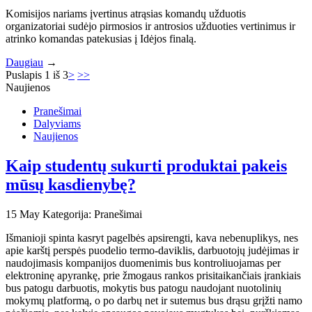
Komisijos nariams įvertinus atrąsias komandų užduotis
organizatoriai sudėjo pirmosios ir antrosios užduoties vertinimus ir
atrinko komandas patekusias į Idėjos finalą.
Daugiau
→
Puslapis 1 iš 3
>
>>
Naujienos
Pranešimai
Dalyviams
Naujienos
Kaip studentų sukurti produktai pakeis
mūsų kasdienybę?
15
May
Kategorija: Pranešimai
Išmanioji spinta kasryt pagelbės apsirengti, kava nebenuplikys, nes
apie karštį perspės puodelio termo-daviklis, darbuotojų judėjimas ir
naudojimasis kompanijos duomenimis bus kontroliuojamas per
elektroninę apyrankę, prie žmogaus rankos prisitaikančiais įrankiais
bus patogu darbuotis, mokytis bus patogu naudojant nuotolinių
mokymų platformą, o po darbų net ir sutemus bus drąsu grįžti namo