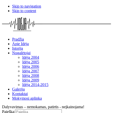
Skip to navigation
Skip to content
Pradžia
Apie Idėja
Istorija
Nugalėtojai
Idėja 2004
Idėja 2005
Idėja 2006
Idėja 2007
Idėja 2008
Idėja 2009
Idėja 2014-2015
Galerija
Kontaktai
Mokymosi aplinka
Dalyvavimas – nemokamas, patirtis - neįkainojama!
Paieška: